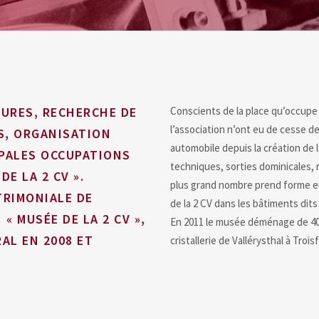
TURES, RECHERCHE DE
Conscients de la place qu’occupe 
l’association n’ont eu de cesse d
S, ORGANISATION
automobile depuis la création de 
IPALES OCCUPATIONS
techniques, sorties dominicales, 
E LA 2 CV ».
plus grand nombre prend forme en
TRIMONIALE DE
de la 2 CV dans les bâtiments dits
« MUSÉE DE LA 2 CV »,
En 2011 le musée déménage de 40 k
AL EN 2008 ET
cristallerie de Vallérysthal à Troi