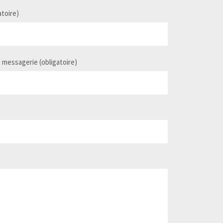
toire)
 messagerie (obligatoire)